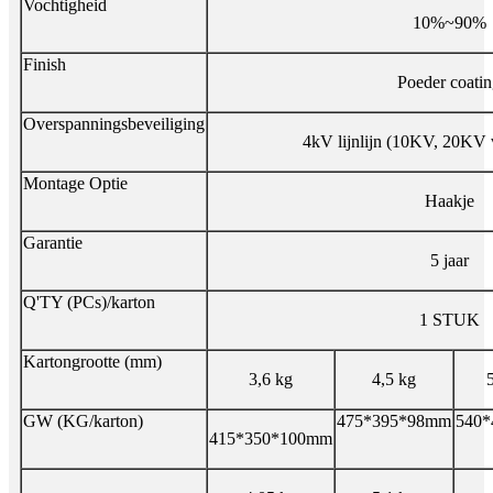
Vochtigheid
10%~90%
Finish
Poeder coati
Overspanningsbeveiliging
4kV lijnlijn (10KV, 20KV 
Montage Optie
Haakje
Garantie
5 jaar
Q'TY (PCs)/karton
1 STUK
Kartongrootte (mm)
3,6 kg
4,5 kg
GW (KG/karton)
475*395*98mm
540
415*350*100mm