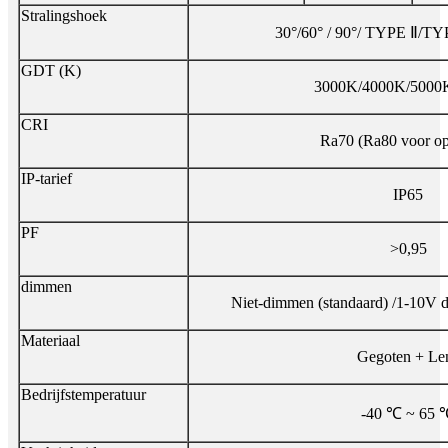
Stralingshoek
30°/60° / 90°/ TYPE Ⅱ/
GDT (K)
3000K/4000K/5000
CRI
Ra70 (Ra80 voor op
IP-tarief
IP65
PF
>0,95
dimmen
Niet-dimmen (standaard) /1-10V 
Materiaal
Gegoten + Le
Bedrijfstemperatuur
-40 ℃ ~ 65 