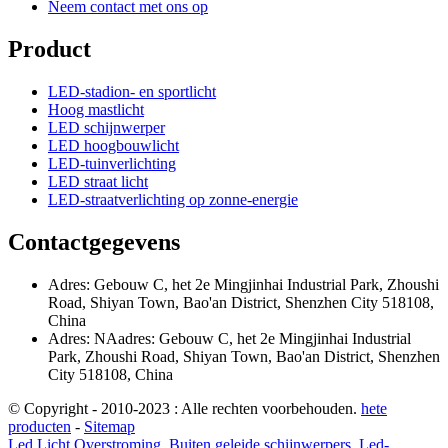
Neem contact met ons op
Product
LED-stadion- en sportlicht
Hoog mastlicht
LED schijnwerper
LED hoogbouwlicht
LED-tuinverlichting
LED straat licht
LED-straatverlichting op zonne-energie
Contactgegevens
Adres: Gebouw C, het 2e Mingjinhai Industrial Park, Zhoushi
Road, Shiyan Town, Bao'an District, Shenzhen City 518108,
China
Adres: NAadres: Gebouw C, het 2e Mingjinhai Industrial
Park, Zhoushi Road, Shiyan Town, Bao'an District, Shenzhen
City 518108, China
© Copyright - 2010-2023 : Alle rechten voorbehouden.
hete
producten
-
Sitemap
Led Licht Overstroming
,
Buiten geleide schijnwerpers
,
Led-