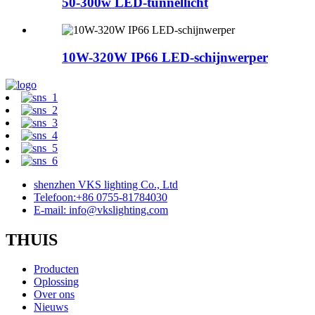
50-300w LED-tunnellicht
10W-320W IP66 LED-schijnwerper
shenzhen VKS lighting Co., Ltd
Telefoon:+86 0755-81784030
E-mail: info@vkslighting.com
THUIS
Producten
Oplossing
Over ons
Nieuws