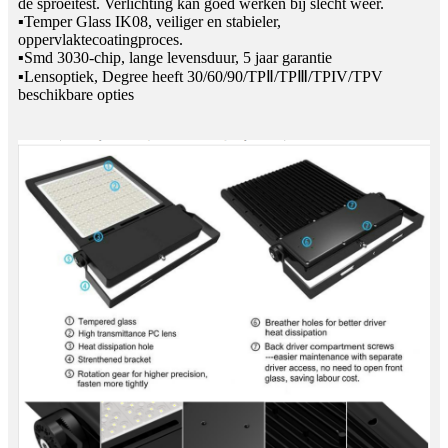
de sproeitest. Verlichting kan goed werken bij slecht weer.
▪Temper Glass IK08, veiliger en stabieler,
oppervlaktecoatingproces.
▪Smd 3030-chip, lange levensduur, 5 jaar garantie
▪Lensoptiek, Degree heeft 30/60/90/TPⅡ/TPⅢ/TPIV/TPV
beschikbare opties