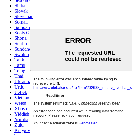
Sesotho
Sinhala
Slovak
Slovenian
Somali
Samoan
Scots Gaelic
Shona
Sindhi
Sundanese
Swahili
Tajik
Tamil
Telugu
Thai
Ukrainian
Urdu
Uzbek
Vietnamese
Welsh
Xhosa
Yiddish
Yoruba
Zulu
Kinyarwanda