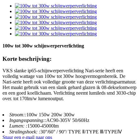
100w tot 300w schijnwerperverlichting
Korte beschrijving:
VKS slanke ip65-schijnwerperverlichting Nari-serie heeft een
volledig wattage van 100w tot 300w hoogvermogenbereik. De
Nari-serie heeft ook volledige grootte van deze verlichtingsarmatuur.
Het maakt gebruik van een slank gehard glazen ik 08-dekselontwerp
en een goed koellichaam. Verlichting neemt lumileds smd 3030-chip
over. tot 170lm/w lumenoutput.
Stroom::
100w 150w 200w 300w
Ingangsspanning::
AC90-305V 50/60Hz
Lumen: :
15000-45000lm
Stralingshoek: :
30°/60° / 90°/ TYPE Ⅱ/TYPE Ⅲ/TYPEⅣ
Stuur een e-mail naar ons