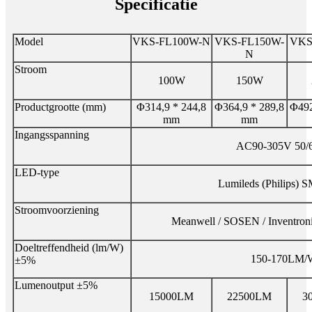
Specificatie
Model
VKS-FL100W-N
VKS-FL150W-
VKS
N
Stroom
100W
150W
Productgrootte (mm)
Φ314,9 * 244,8
Φ364,9 * 289,8
Φ492
mm
mm
Ingangsspanning
AC90-305V 50/
LED-type
Lumileds (Philips) 
Stroomvoorziening
Meanwell / SOSEN / Inventron
Doeltreffendheid (lm/W)
150-170LM/
±5%
Lumenoutput ±5%
15000LM
22500LM
3