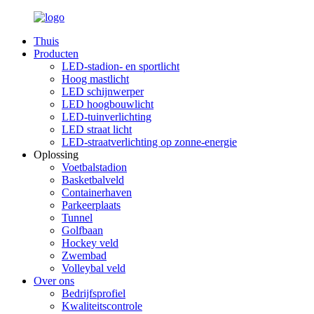
Thuis
Producten
LED-stadion- en sportlicht
Hoog mastlicht
LED schijnwerper
LED hoogbouwlicht
LED-tuinverlichting
LED straat licht
LED-straatverlichting op zonne-energie
Oplossing
Voetbalstadion
Basketbalveld
Containerhaven
Parkeerplaats
Tunnel
Golfbaan
Hockey veld
Zwembad
Volleybal veld
Over ons
Bedrijfsprofiel
Kwaliteitscontrole